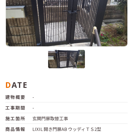
DATE
建物概要
-
工事期間
-
施工箇所
玄関門扉取替工事
商品情報
LIXIL 開き門扉AB ウッディＴＳ2型