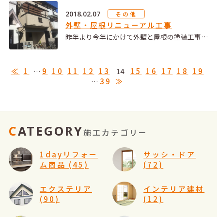
2018.02.07
その他
外壁・屋根リニューアル工事
昨年より今年にかけて外壁と屋根の塗装工事…
≪
1
…
9
10
11
12
13
14
15
16
17
18
19
…
39
≫
CATEGORY
施工カテゴリー
1dayリフォー
サッシ・ドア
ム商品 (45)
(72)
エクステリア
インテリア建材
(90)
(12)