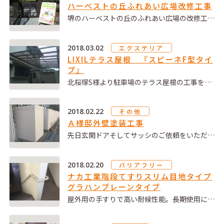
ハーベストの丘ふれあい広場改修工事
堺のハーベストの丘のふれあい広場の改修工…
2018.03.02
エクステリア
LIXILテラス屋根 『スピーネF型タイ
プ』
北桜塚S様より駐車場のテラス屋根の工事を…
2018.02.22
その他
Ａ様邸外壁塗装工事
先日玄関ドアそしてサッシのご依頼をいただ…
2018.02.20
バリアフリー
ナカ工業階段てすりスリム目地タイプ
グラハンプレーンタイプ
屋外用の手すりで高い耐候性能。長期使用に…